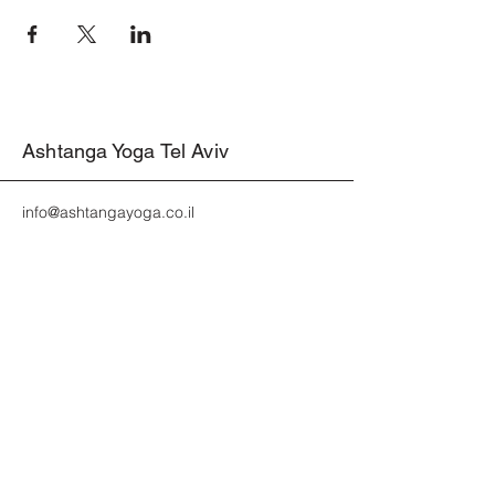
Ashtanga Yoga Tel Aviv
info@ashtangayoga.co.il
אשטנגה יוגה תל אביב
YL Gordon 53
Tel Aviv
#אשטנגהיוגה #יוגהתרפיה #יוגהתרפיהתלאביב #אימוןיוגהאישי
#שיעורפרטיאשטנגה #שיעורפרטימדיטציה #אשטנגהמאיה